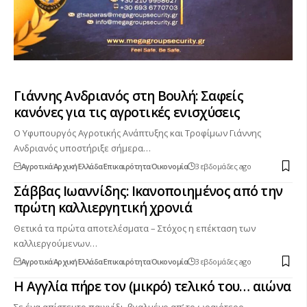
Γιάννης Ανδριανός στη Βουλή: Σαφείς
κανόνες για τις αγροτικές ενισχύσεις
Ο Υφυπουργός Αγροτικής Ανάπτυξης και Τροφίμων Γιάννης
Ανδριανός υποστήριξε σήμερα…
Αγροτικά
Αρχική
Ελλάδα
Επικαιρότητα
Οικονομία
3 εβδομάδες ago
Σάββας Ιωαννίδης: Ικανοποιημένος από την
πρώτη καλλιεργητική χρονιά
Θετικά τα πρώτα αποτελέσματα – Στόχος η επέκταση των
καλλιεργούμενων…
Αγροτικά
Αρχική
Ελλάδα
Επικαιρότητα
Οικονομία
3 εβδομάδες ago
Η Αγγλία πήρε τον (μικρό) τελικό του… αιώνα
Σε ένα απίστευτο παιχνίδι, βγαλμένο απ’ το ωραιότερο