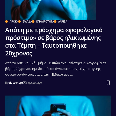
ΑΡΧΙΚΉ
ΕΛΛΆΔΑ
ΕΠΙΚΑΙΡΌΤΗΤΑ
ΛΆΡΙΣΑ
Απάτη με πρόσχημα «φορολογικό
πρόστιμο» σε βάρος ηλικιωμένης
στα Τέμπη – Ταυτοποιήθηκε
20χρονος
Από το Αστυνομικό Τμήμα Τεμπών σχηματίστηκε δικογραφία σε
βάρος 20χρονου ημεδαπού και άγνωστου-ων, μέχρι στιγμής,
συνεργού-ών του, για απάτη. Ειδικότερα,…
By
elassonapr
6 ημέρες ago