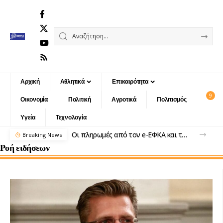
Αρχική
Αθλητικά
Επικαιρότητα
9
Οικονομία
Πολιτική
Αγροτικά
Πολιτισμός
Υγεία
Τεχνολογία
Οι πληρωμές από τον e-ΕΦΚΑ και τη ΔΥΠΑ από σήμερα έως τις 9 Απριλίου
Breaking News
Ροή ειδήσεων