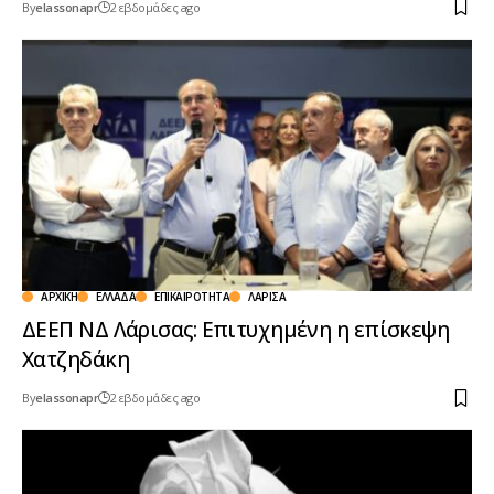
By
elassonapr
2 εβδομάδες ago
ΑΡΧΙΚΉ
ΕΛΛΆΔΑ
ΕΠΙΚΑΙΡΌΤΗΤΑ
ΛΆΡΙΣΑ
ΔΕΕΠ ΝΔ Λάρισας: Επιτυχημένη η επίσκεψη
Χατζηδάκη
By
elassonapr
2 εβδομάδες ago