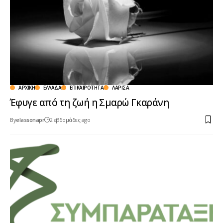
ΑΡΧΙΚΉ
ΕΛΛΆΔΑ
ΕΠΙΚΑΙΡΌΤΗΤΑ
ΛΆΡΙΣΑ
Έφυγε από τη ζωή η Σμαρώ Γκαράνη
By
elassonapr
2 εβδομάδες ago