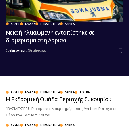
ΑΡΧΙΚΉ
ΕΛΛΆΔΑ
ΕΠΙΚΑΙΡΌΤΗΤΑ
ΛΆΡΙΣΑ
Νεκρή ηλικιωμένη εντοπίστηκε σε
διαμέρισμα στη Λάρισα
By
elassonapr
6 ημέρες ago
ΑΡΧΙΚΉ
ΕΛΛΆΔΑ
ΕΠΙΚΑΙΡΌΤΗΤΑ
ΛΆΡΙΣΑ
ΤΟΠΙΚΆ
Η Εκδρομική Ομάδα Περιοχής Συκουρίου
"ΒΑΣΙΛΕΥΣΕ" !!! Ευχόμαστε Μακροημέρευση , Υγεία κι Ευτυχία σε
Όλον τον Κόσμο !!! Και του…
ΑΡΧΙΚΉ
ΕΛΛΆΔΑ
ΕΠΙΚΑΙΡΌΤΗΤΑ
ΛΆΡΙΣΑ