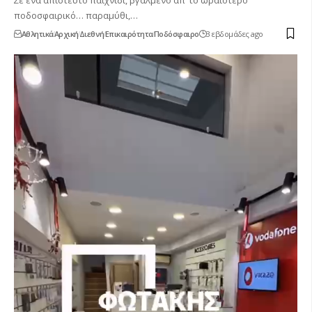
ποδοσφαιρικό… παραμύθι,…
Αθλητικά
Αρχική
Διεθνή
Επικαιρότητα
Ποδόσφαιρο
3 εβδομάδες ago