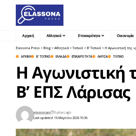
Αρχική
Αθλητικά
Επικαιρότητα
Οικονομία
Elassona Press
>
Blog
>
Αθλητικά
>
Τοπικό
>
Β' Τοπικό
>
Η Αγωνιστική της «
ΑΡΧΙΚΉ
Β' ΤΟΠΙΚΌ
ΕΛΛΆΔΑ
ΕΠΙΚΑΙΡΌΤΗΤΑ
ΛΆΡΙΣΑ
ΤΟΠΙΚΌ
Η Αγωνιστική τ
Β’ ΕΠΣ Λάρισας
elassonapr
5 μήνες ago
Last updated: 16 Μαρτίου 2026 10:36