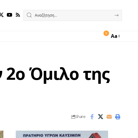
9
Aa
Font
Resizer
 2ο Όμιλο της
Share