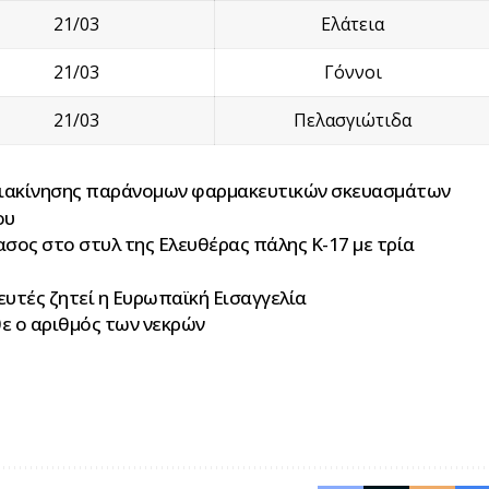
21/03
Ελάτεια
21/03
Γόννοι
21/03
Πελασγιώτιδα
διακίνησης παράνομων φαρμακευτικών σκευασμάτων
ου
γασος στο στυλ της Ελευθέρας πάλης Κ-17 με τρία
ευτές ζητεί η Ευρωπαϊκή Εισαγγελία
θε ο αριθμός των νεκρών