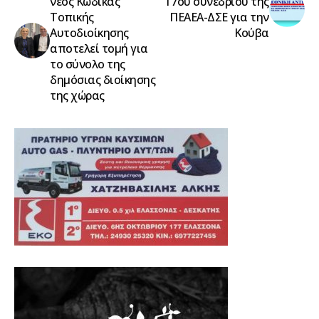
νέος Κώδικας
17ου συνεδρίου της
Τοπικής
ΠΕΑΕΑ-ΔΣΕ για την
Αυτοδιοίκησης
Κούβα
αποτελεί τομή για
το σύνολο της
δημόσιας διοίκησης
της χώρας