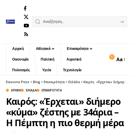
Αρχική
Αθλητικά
Επικαιρότητα
9
Aa
Οικονομία
Πολιτική
Αγροτικά
Font
Resizer
Πολιτισμός
Υγεία
Τεχνολογία
Elassona Press
>
Blog
>
Επικαιρότητα
>
Ελλάδα
>
Καιρός: «Έρχεται» διήμερο «κύμα» ζέστης με 34άρια – Η Πέμπτη η πιο θερμή μέρα
ΑΡΧΙΚΉ
ΕΛΛΆΔΑ
ΕΠΙΚΑΙΡΌΤΗΤΑ
Καιρός: «Έρχεται» διήμερο
«κύμα» ζέστης με 34άρια –
Η Πέμπτη η πιο θερμή μέρα