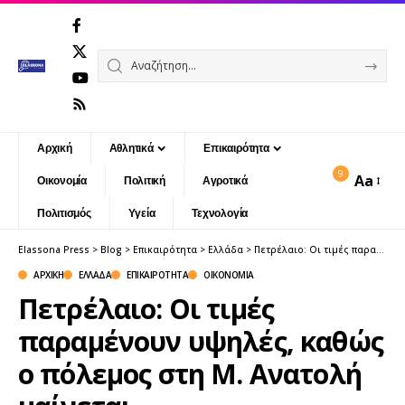
Αρχική
Αθλητικά
Επικαιρότητα
9
Aa
Οικονομία
Πολιτική
Αγροτικά
Font
Resizer
Πολιτισμός
Υγεία
Τεχνολογία
Elassona Press
>
Blog
>
Επικαιρότητα
>
Ελλάδα
>
Πετρέλαιο: Οι τιμές παραμένουν υψηλές, καθώς ο πόλεμος στη Μ. Ανατολή μαίνεται
ΑΡΧΙΚΉ
ΕΛΛΆΔΑ
ΕΠΙΚΑΙΡΌΤΗΤΑ
ΟΙΚΟΝΟΜΊΑ
Πετρέλαιο: Οι τιμές
παραμένουν υψηλές, καθώς
ο πόλεμος στη Μ. Ανατολή