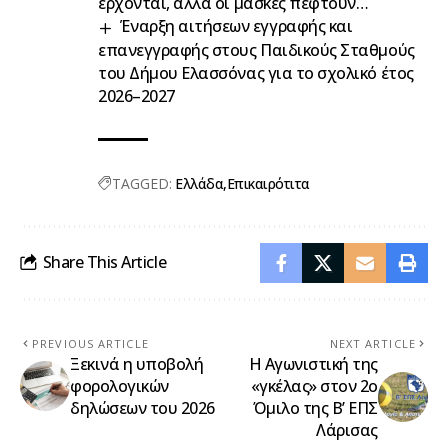
έρχονται, αλλά οι μάσκες πέφτουν…
Έναρξη αιτήσεων εγγραφής και
επανεγγραφής στους Παιδικούς Σταθμούς
του Δήμου Ελασσόνας για το σχολικό έτος
2026–2027
TAGGED:
Ελλάδα
Επικαιρότιτα
Share This Article
PREVIOUS ARTICLE
NEXT ARTICLE
Ξεκινά η υποβολή
Η Αγωνιστική της
φορολογικών
«γκέλας» στον 2ο
δηλώσεων του 2026
Όμιλο της Β’ ΕΠΣ
Λάρισας