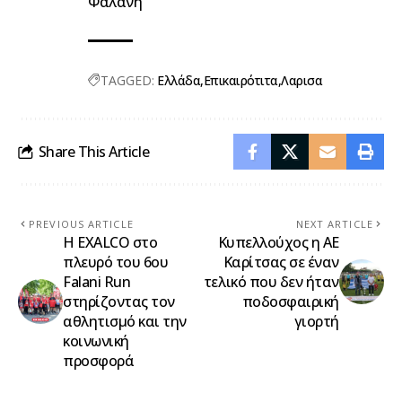
Φαλάνη
TAGGED:
Ελλάδα
Επικαιρότιτα
Λαρισα
Share This Article
PREVIOUS ARTICLE
NEXT ARTICLE
Η EXALCO στο
Κυπελλούχος η ΑΕ
πλευρό του 6ου
Καρίτσας σε έναν
Falani Run
τελικό που δεν ήταν
στηρίζοντας τον
ποδοσφαιρική
αθλητισμό και την
γιορτή
κοινωνική
προσφορά