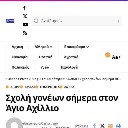
Αρχική
Αθλητικά
Επικαιρότητα
9
Aa
Οικονομία
Πολιτική
Αγροτικά
Font
Resizer
Πολιτισμός
Υγεία
Τεχνολογία
Elassona Press
>
Blog
>
Επικαιρότητα
>
Ελλάδα
>
Σχολή γονέων σήμερα στον Άγιο Αχίλλιο
ΑΡΧΙΚΉ
ΕΛΛΆΔΑ
ΕΠΙΚΑΙΡΌΤΗΤΑ
ΛΆΡΙΣΑ
Σχολή γονέων σήμερα στον
Άγιο Αχίλλιο
elassonapr
3 μήνες ago
Share