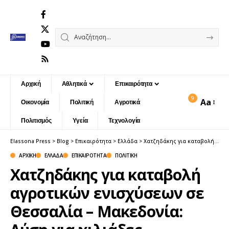
Αρχική
Αθλητικά
Επικαιρότητα
9
Aa
Οικονομία
Πολιτική
Αγροτικά
Font
Resizer
Πολιτισμός
Υγεία
Τεχνολογία
Elassona Press
>
Blog
>
Επικαιρότητα
>
Ελλάδα
>
Χατζηδάκης για καταβολή αγροτικών ενισχύσεων σε Θεσσαλία – Μακεδονία: Λύση για χιλιάδες παραγωγούς
ΑΡΧΙΚΉ
ΕΛΛΆΔΑ
ΕΠΙΚΑΙΡΌΤΗΤΑ
ΠΟΛΙΤΙΚΉ
Χατζηδάκης για καταβολή
αγροτικών ενισχύσεων σε
Θεσσαλία – Μακεδονία: