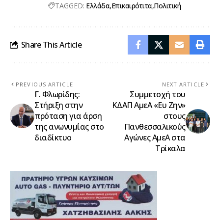
TAGGED:
Ελλάδα
Επικαιρότιτα
Πολιτική
Share This Article
PREVIOUS ARTICLE
NEXT ARTICLE
Γ. Φλωρίδης:
Συμμετοχή του
Στήριξη στην
ΚΔΑΠ ΑμεΑ «Ευ Ζην»
πρόταση για άρση
στους
της ανωνυμίας στο
Πανθεσσαλικούς
διαδίκτυο
Αγώνες ΑμεΑ στα
Τρίκαλα