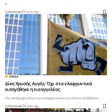
η…
By
elassonapr
5 μήνες ago
ΕΛΛΆΔΑ
Δίκη Χρυσής Αυγής: Όχι στα ελαφρυντικά
εισηγήθηκε η εισαγγελέας
Την απόρριψη όλων των ελαφρυντικών για όσους αιτήθηκαν…
By
elassonapr
5 μήνες ago