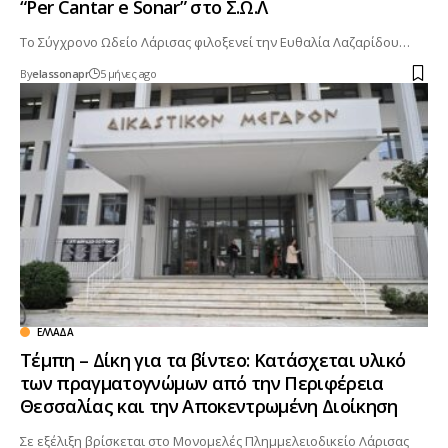
“Per Cantar e Sonar” στο Σ.Ω.Λ
Το Σύγχρονο Ωδείο Λάρισας φιλοξενεί την Ευθαλία Λαζαρίδου…
By
elassonapr
5 μήνες ago
ΕΛΛΆΔΑ
Τέμπη – Δίκη για τα βίντεο: Κατάσχεται υλικό
των πραγματογνώμων από την Περιφέρεια
Θεσσαλίας και την Αποκεντρωμένη Διοίκηση
Σε εξέλιξη βρίσκεται στο Μονομελές Πλημμελειοδικείο Λάρισας