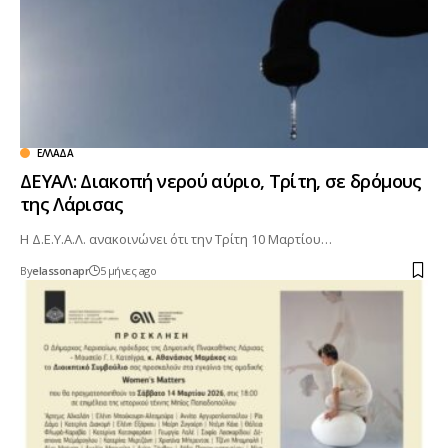
ΕΛΛΆΔΑ
ΔΕΥΑΛ: Διακοπή νερού αύριο, Τρίτη, σε δρόμους
της Λάρισας
Η Δ.Ε.Υ.Α.Λ. ανακοινώνει ότι την Τρίτη 10 Μαρτίου…
By
elassonapr
5 μήνες ago