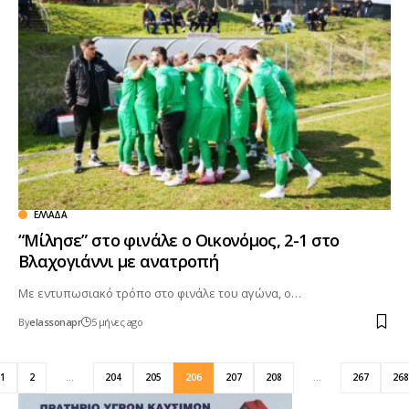
ΕΛΛΆΔΑ
“Μίλησε” στο φινάλε ο Οικονόμος, 2-1 στο
Βλαχογιάννι με ανατροπή
Με εντυπωσιακό τρόπο στο φινάλε του αγώνα, ο…
By
elassonapr
5 μήνες ago
1
2
…
204
205
206
207
208
…
267
268