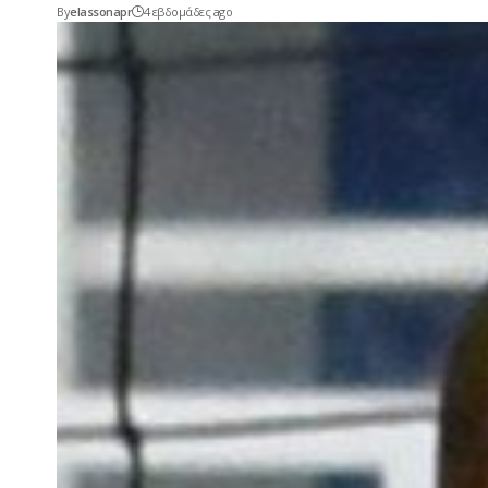
By
elassonapr
4 εβδομάδες ago