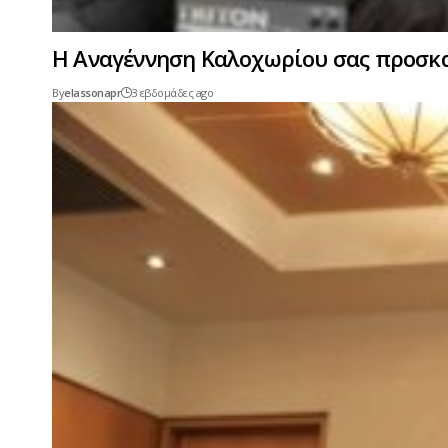
Η Αναγέννηση Καλοχωρίου σας προσκα
By
elassonapr
3 εβδομάδες ago