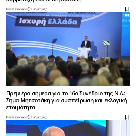
By
elassonapr
3 μήνες ago
Πρεμιέρα σήμερα για το 16ο Συνέδριο της Ν.Δ.:
Σήμα Μητσοτάκη για συσπείρωση και εκλογική
ετοιμότητα
By
elassonapr
3 μήνες ago