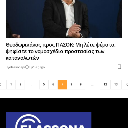
Θεοδωρικάκος προς ΠΑΣΟΚ: Μη λέτε ψέματα,
ψηφίστε το νομοσχέδιο προστασίας των
καταναλωτών
By
elassonapr
3 μήνες ago
1
2
…
5
6
7
8
9
…
12
13