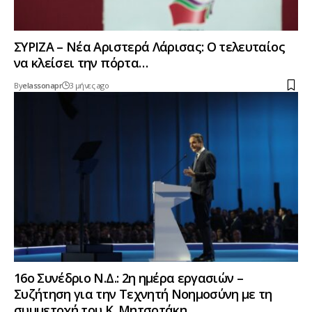
ΣΥΡΙΖΑ – Νέα Αριστερά Λάρισας: Ο τελευταίος
να κλείσει την πόρτα…
By
elassonapr
3 μήνες ago
16ο Συνέδριο Ν.Δ.: 2η ημέρα εργασιών –
Συζήτηση για την Τεχνητή Νοημοσύνη με τη
συμμετοχή του Κ. Μητσοτάκη