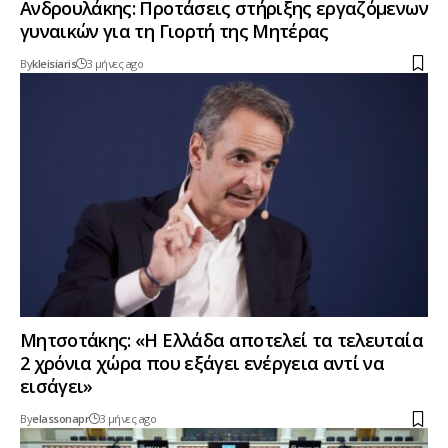
Ανδρουλάκης: Προτάσεις στήριξης εργαζόμενων
γυναικών για τη Γιορτή της Μητέρας
By
kleisiaris
3 μήνες ago
Μητσοτάκης: «Η Ελλάδα αποτελεί τα τελευταία
2 χρόνια χώρα που εξάγει ενέργεια αντί να
εισάγει»
By
elassonapr
3 μήνες ago